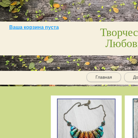
Творчес
Ваша корзина пуста
Любов
Главная
До